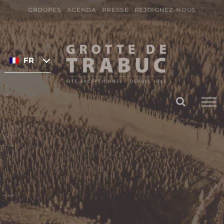
Passer
GROUPES
AGENDA
PRESSE
REJOIGNEZ-NOUS
au
Rechercher:
contenu
FRANÇAIS
Préparer ma
visite
DATES ET HORAIRES