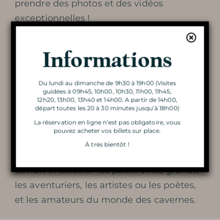
prendre des photos et des vidéos
exceptionnelles !
VISITE DE LA GROTTE
A travers les anecdotes du guide, à la
LA DOUBLE VISITE
Informations
lueur des flammes de milliers de bougies
LA GROTTE S’ENFLAMME
qui dessinent l’itinéraire souterrain et
Du lundi au dimanche de 9h30 à 19h00 (Visites
mettent en valeur tous les reliefs du
guidées à 09h45, 10h00, 10h30, 11h00, 11h45,
L’ATELIER DU PETIT
décor, vous découvrez la grotte et son
12h20, 13h00, 13h40 et 14h00. A partir de 14h00,
départ toutes les 20 à 30 minutes jusqu’à 18h00)
histoire dans
une ambiance chaleureuse
GÉOLOGUE
La réservation en ligne n’est pas obligatoire, vous
unique
.
pouvez acheter vos billets sur place.
LA MAGIE DES LUMIÈRES
À très bientôt !
Le mariage de l’eau, de la roche, et du feu,
DE NOËL
devrait ensorceler les petits et les grands,
les aventuriers, les artistes ou les poètes,
et les amateurs du monde des cavernes.