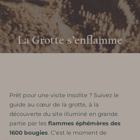
TARIFS / BILLETTERIE
VENIR À LA GROTTE
SERVICES ET BOUTIQUE
La Grotte s’enflamme
FOIRE AUX QUESTIONS
AUTOUR DE LA GROTTE
Prêt pour une visite insolite ? Suivez le
Découvrir la
guide au cœur de la grotte, à la
découverte du site illuminé en grande
grotte
partie par les
flammes éphémères des
1600 bougies
. C’est le moment de