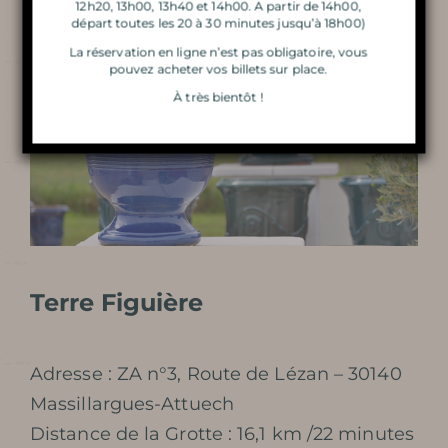
12h20, 13h00, 13h40 et 14h00. A partir de 14h00,
départ toutes les 20 à 30 minutes jusqu’à 18h00)
GÉOLOGUE
La réservation en ligne n’est pas obligatoire, vous
pouvez acheter vos billets sur place.
LA MAGIE DES LUMIÈRES
À très bientôt !
DE NOËL
En apprendre
plus
Terre Figuière
Adresse : ZA n°3, Route de Lézan – 30140
Massillargues-Attuech
HISTOIRE
Distance de la Grotte : 16,1 km /22 minutes