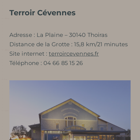
Terroir Cévennes
Préparer ma
visite
Adresse : La Plaine – 30140 Thoiras
Distance de la Grotte : 15,8 km/21 minutes
Site internet :
terroircevennes.fr
Téléphone : 04 66 85 15 26
DATES ET HORAIRES
TARIFS / BILLETTERIE
VENIR À LA GROTTE
SERVICES ET BOUTIQUE
FOIRE AUX QUESTIONS