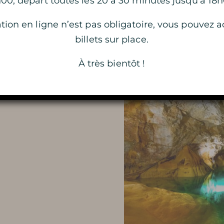
00, départ toutes les 20 à 30 minutes jusqu’à 18
Investissez les lieux p
LA GROTTE S’ENFLAMME
tion en ligne n’est pas obligatoire, vous pouvez 
ez pour un
gré de votre inspiratio
billets sur place.
L’ATELIER DU PETIT
la lueur de la flamme
téléphone obligatoire
 votre guide. Au
À très bientôt !
GÉOLOGUE
llage de lumières
 cet univers minéral
LA MAGIE DES LUMIÈRES DE
NOËL