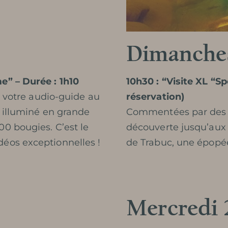
RÉSERVER
Dimanches
e” – Durée : 1h10
10h30 : “Visite XL “Sp
c votre audio-guide au
réservation)
e illuminé en grande
Commentées par des pa
0 bougies. C’est le
découverte jusqu’aux
éos exceptionnelles !
de Trabuc, une épopée
Mercredi 2