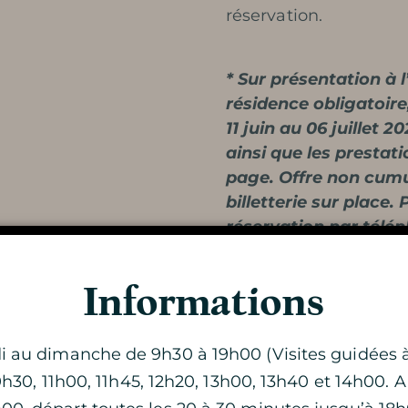
réservation.
* Sur présentation à l’
résidence obligatoire,
11 juin au 06 juillet 
ainsi que les prestat
page. Offre non cumu
Découvrir la
billetterie sur place.
réservation par télé
grotte
24.
Informations
Dimanche 
VISITE DE LA GROTTE
i au dimanche de 9h30 à 19h00 (Visites guidées 
h30, 11h00, 11h45, 12h20, 13h00, 13h40 et 14h00. A
pe à carbure – Durée :
De 10h00 à 18h00 : J
LA DOUBLE VISITE