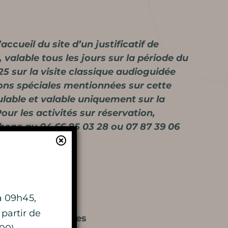
accueil du site d’un justificatif de
 valable tous les jours sur la période du
2025 sur la visite classique audioguidée
ions spéciales mentionnées sur cette
lable et valable uniquement sur la
En apprendre
 Pour les activités sur réservation,
phone au 04 66 85 03 28 ou 07 87 39 06
plus
15 juin
HISTOIRE
à 09h45,
 partir de
ournée des artistes
LE MYSTÈRE DES 100 000