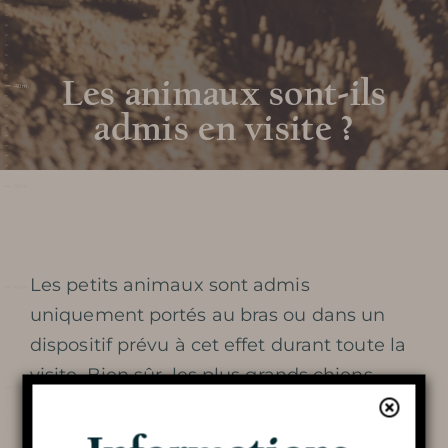
FOIRE AUX QUESTIONS
Les animaux sont-ils
AUTOUR DE LA GROTTE
admis en visite ?
Découvrir la
grotte
Les petits animaux sont admis
uniquement portés au bras ou dans un
dispositif prévu à cet effet durant toute la
VISITE DE LA GROTTE
visite. Bien sûr, les plus grands chiens
pourront rester à l’extérieur en laisse et
LA DOUBLE VISITE
attachés et nous serons heureux de leur