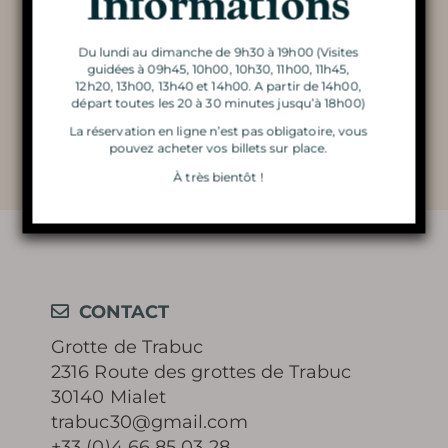
Informations
donner à boire si vous nous le demandez.
LA GROTTE S’ENFLAMME
Attention le parking est ombragé
Du lundi au dimanche de 9h30 à 19h00 (Visites
guidées à 09h45, 10h00, 10h30, 11h00, 11h45,
L’ATELIER DU PETIT
uniquement jusqu’à 13h00 !
12h20, 13h00, 13h40 et 14h00. A partir de 14h00,
départ toutes les 20 à 30 minutes jusqu’à 18h00)
GÉOLOGUE
La réservation en ligne n’est pas obligatoire, vous
pouvez acheter vos billets sur place.
LA MAGIE DES LUMIÈRES
À très bientôt !
DE NOËL
CONTACT
En apprendre
Grotte de Trabuc
2316 Route des grottes de Trabuc
plus
30140 Mialet
trabuc30@gmail.com
+33 (0)4 66 85 03 28