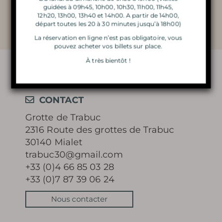
pleine métamorphose.
guidées à 09h45, 10h00, 10h30, 11h00, 11h45,
L’ATELIER DU PETIT
12h20, 13h00, 13h40 et 14h00. A partir de 14h00,
départ toutes les 20 à 30 minutes jusqu’à 18h00)
GÉOLOGUE
La réservation en ligne n’est pas obligatoire, vous
pouvez acheter vos billets sur place.
LA MAGIE DES LUMIÈRES
À très bientôt !
DE NOËL
CONTACT
Grotte de Trabuc
2316 Route des grottes de Trabuc
En apprendre
30140 Mialet
trabuc30@gmail.com
plus
+33 (0)4 66 85 03 28
+33 (0)7 87 39 06 24
Nous contacter
HISTOIRE