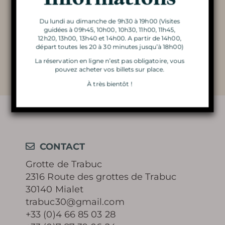
LA GROTTE S’ENFLAMME
d’aménagements intérieurs devant
Du lundi au dimanche de 9h30 à 19h00 (Visites
respecter la configuration naturelle de la
guidées à 09h45, 10h00, 10h30, 11h00, 11h45,
L’ATELIER DU PETIT
grotte. Le parcours comporte 200
12h20, 13h00, 13h40 et 14h00. A partir de 14h00,
départ toutes les 20 à 30 minutes jusqu’à 18h00)
marches à l’aller, comme au retour.
GÉOLOGUE
La réservation en ligne n’est pas obligatoire, vous
pouvez acheter vos billets sur place.
LA MAGIE DES LUMIÈRES
À très bientôt !
DE NOËL
CONTACT
En apprendre
Grotte de Trabuc
2316 Route des grottes de Trabuc
plus
30140 Mialet
trabuc30@gmail.com
+33 (0)4 66 85 03 28