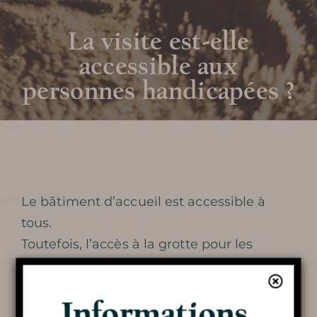
FOIRE AUX QUESTIONS
La visite est-elle
accessible aux
AUTOUR DE LA GROTTE
personnes handicapées ?
Découvrir la
grotte
Le bâtiment d’accueil est accessible à
tous.
Toutefois, l’accès à la grotte pour les
VISITE DE LA GROTTE
personnes handicapées en fauteuil, ou
avec un déplacement difficile, n’est pas
LA DOUBLE VISITE
Informations
envisageable, pour des raisons