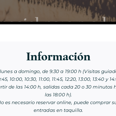
special para madr
Descubre la
Cueva
Información
lunes a domingo, de 9:30 a 19:00 h (Visitas guiad
VISITA LA CUEVA
:45, 10:00, 10:30, 11:00, 11:45, 12:20, 13:00, 13:40 y 14
las
9.45 am
y
10.00 am
para beneficiarse de tarifa
rtir de las 14:00 h, salidas cada 20 o 30 minutos 
niños!
LA DOBLE VISITA
las 18:00 h).
 obtener sus asientos!
o es necesario reservar online, puede comprar s
VISITA CON VELAS
entradas en taquilla.
LA MAGIA DE LAS LUCES DE