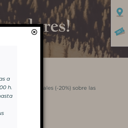
ugadores!
Aprende más
HISTORIA
as a
MISTERIO DE LOS 100.000
:00 h.
s muy preferenciales (-20%) sobre las
hasta
SOLDADOS
us
CONSERVACIÓN Y
PROTECCIÓN DE LA CUEVA