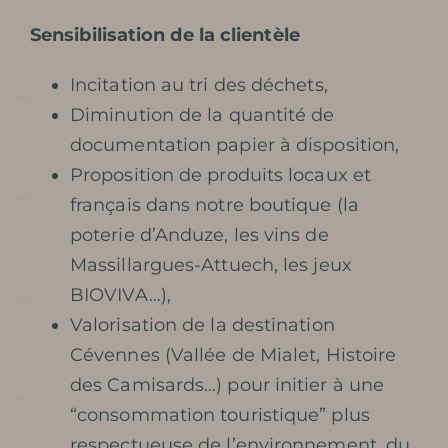
HISTORIA
Sensibilisation de la clientèle
MISTERIO DE LOS 100.000
Incitation au tri des déchets,
SOLDADOS
Diminution de la quantité de
documentation papier à disposition,
CONSERVACIÓN Y
Proposition de produits locaux et
français dans notre boutique (la
PROTECCIÓN DE LA CUEVA
poterie d’Anduze, les vins de
BIBLIOTECA DE FOTOS
Massillargues-Attuech, les jeux
BIOVIVA…),
REVISTA DE PRENSA
Valorisation de la destination
Cévennes (Vallée de Mialet, Histoire
RECOMPENSAS
des Camisards…) pour initier à une
“consommation touristique” plus
respectueuse de l’environnement, du