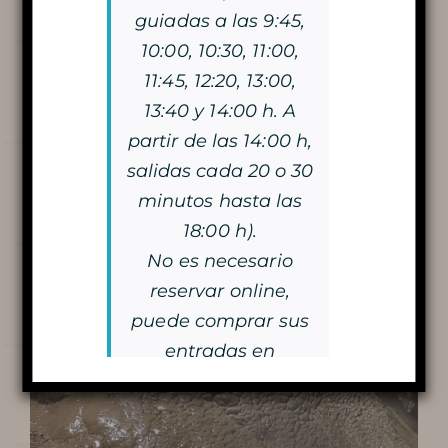
guiadas a las 9:45,
VISITA LA CUEVA
10:00, 10:30, 11:00,
11:45, 12:20, 13:00,
LA DOBLE VISITA
13:40 y 14:00 h. A
VISITA CON VELAS
partir de las 14:00 h,
salidas cada 20 o 30
LA MAGIA DE LAS LUCES DE
minutos hasta las
18:00 h).
NAVIDAD
No es necesario
reservar online,
puede comprar sus
Aprende más
entradas en
taquilla.
¡Nos vemos pronto!