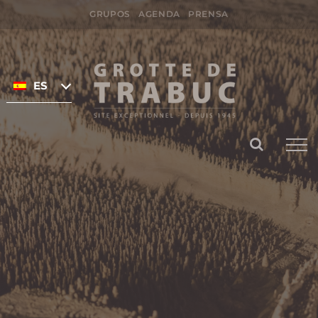
Skip
GRUPOS
AGENDA
PRENSA
to
Search
content
for:
ESPAÑOL