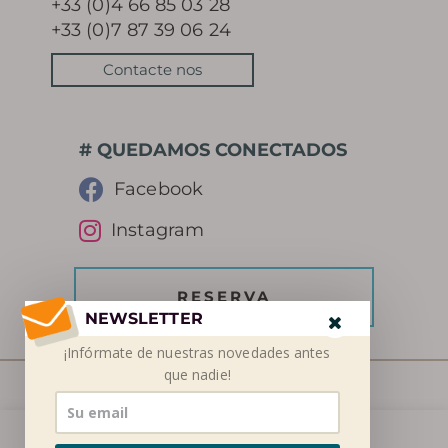
+33 (0)4 66 85 03 28
+33 (0)7 87 39 06 24
Contacte nos
# QUEDAMOS CONECTADOS
Facebook
Instagram
RESERVA
NEWSLETTER
¡Infórmate de nuestras novedades antes
que nadie!
© SETSN 2026
Utilizamos cookies en nuestro sitio web para