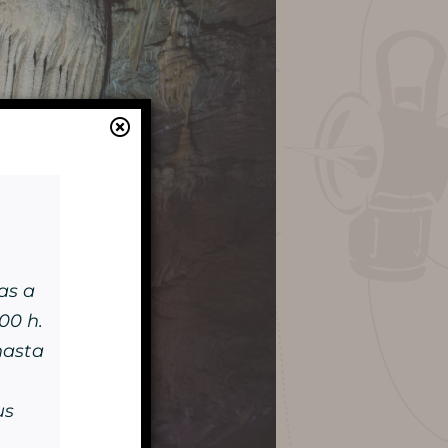
Aprende más
HISTORIA
as a
MISTERIO DE LOS 100.000
:00 h.
hasta
SOLDADOS
us
CONSERVACIÓN Y