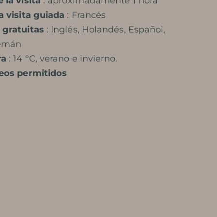
 la visita
: aproximadamente 1 hora
a visita guiada
: Francés
 gratuitas
: Inglés, Holandés, Español,
lemán
ra
: 14 °C, verano e invierno.
deos permitidos