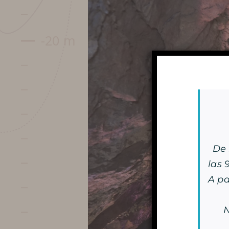
Preparar mi
visita
De 
FECHAS Y HORARIOS
las 9
A pa
TARIFAS / TAQUILLA
N
VENIR A LA CUEVA