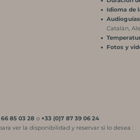
Duración de
Idioma de l
Audioguías
Catalán, A
Temperatu
Fotos y vi
 66 85 03 28
o
+33 (
0)7 87 39 06 24
ara ver la disponibilidad y reservar si lo desea :