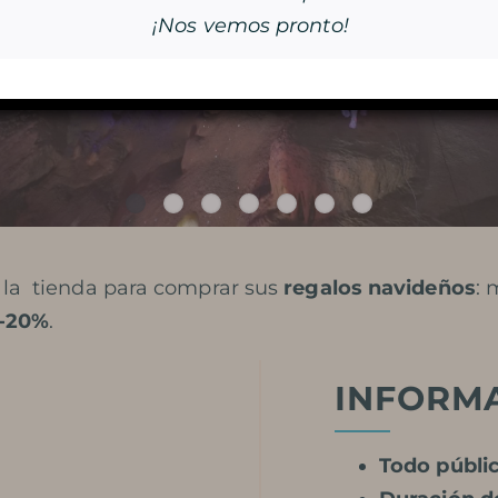
LA MAGIA DE LAS LUCES DE
¡Nos vemos pronto!
NAVIDAD
n la tienda para comprar sus
regalos navideños
: 
 -20%
.
RESERVA
INFORM
Todo públi