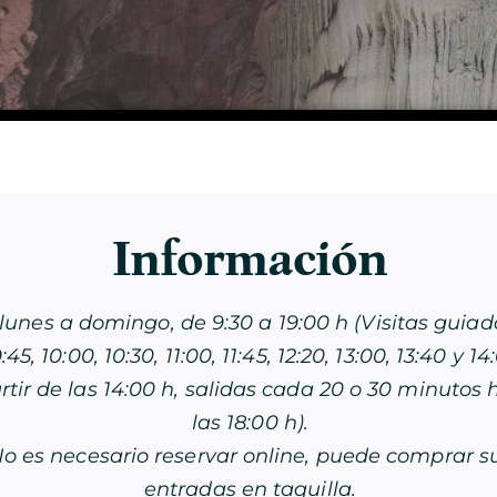
Descubre la
Cueva
Información
lunes a domingo, de 9:30 a 19:00 h (Visitas guiad
VISITA LA CUEVA
:45, 10:00, 10:30, 11:00, 11:45, 12:20, 13:00, 13:40 y 14
rtir de las 14:00 h, salidas cada 20 o 30 minutos 
LA DOBLE VISITA
las 18:00 h).
o es necesario reservar online, puede comprar s
VISITA CON VELAS
entradas en taquilla.