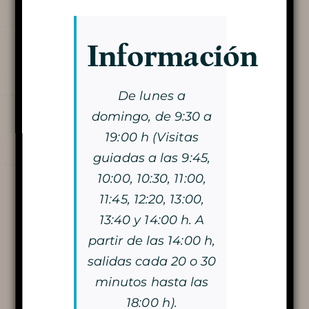
par Leïla Mebarek pour France Bleu Gard
Lozère en 2019.
Información
Descubre la
Cueva
De lunes a
domingo, de 9:30 a
19:00 h (Visitas
guiadas a las 9:45,
VISITA LA CUEVA
10:00, 10:30, 11:00,
11:45, 12:20, 13:00,
LA DOBLE VISITA
13:40 y 14:00 h. A
VISITA CON VELAS
partir de las 14:00 h,
Reproductor
salidas cada 20 o 30
00:00
00:00
LA MAGIA DE LAS LUCES DE
de
minutos hasta las
audio
18:00 h).
NAVIDAD