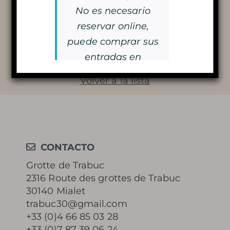
Recorte de prensa anterior
No es necesario
reservar online,
Siguiente recorte de prensa
puede comprar sus
Aprende más
entradas en
taquilla.
Volver a la lista
¡Nos vemos pronto!
HISTORIA
MISTERIO DE LOS 100.000
CONTACTO
SOLDADOS
Grotte de Trabuc
2316 Route des grottes de Trabuc
CONSERVACIÓN Y
30140 Mialet
trabuc30@gmail.com
PROTECCIÓN DE LA CUEVA
+33 (0)4 66 85 03 28
+33 (0)7 87 39 06 24