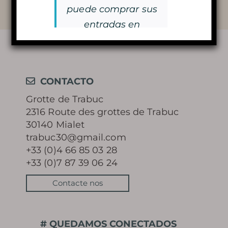
puede comprar sus
Volver a la lista
Aprende más
entradas en
taquilla.
¡Nos vemos pronto!
HISTORIA
CONTACTO
Grotte de Trabuc
MISTERIO DE LOS 100.000
2316 Route des grottes de Trabuc
30140 Mialet
SOLDADOS
trabuc30@gmail.com
+33 (0)4 66 85 03 28
CONSERVACIÓN Y
+33 (0)7 87 39 06 24
PROTECCIÓN DE LA CUEVA
Contacte nos
BIBLIOTECA DE FOTOS
# QUEDAMOS CONECTADOS