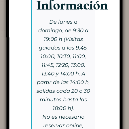
Información
Descubre la
Cueva
De lunes a
domingo, de 9:30 a
19:00 h (Visitas
guiadas a las 9:45,
VISITA LA CUEVA
10:00, 10:30, 11:00,
11:45, 12:20, 13:00,
LA DOBLE VISITA
13:40 y 14:00 h. A
Lire l'article
VISITA CON VELAS
partir de las 14:00 h,
salidas cada 20 o 30
LA MAGIA DE LAS LUCES DE
Recorte de prensa anterior
minutos hasta las
18:00 h).
NAVIDAD
Siguiente recorte de prensa
No es necesario
reservar online,