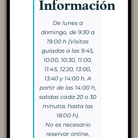
Información
Descubre la
Reproductor
Cueva
De lunes a
de
vídeo
domingo, de 9:30 a
19:00 h (Visitas
guiadas a las 9:45,
VISITA LA CUEVA
10:00, 10:30, 11:00,
11:45, 12:20, 13:00,
LA DOBLE VISITA
00:00
00:00
13:40 y 14:00 h. A
VISITA CON VELAS
1.
Télé Pelous 2025 Grotte de Trabuc
13:38
partir de las 14:00 h,
salidas cada 20 o 30
LA MAGIA DE LAS LUCES DE
Recorte de prensa anterior
minutos hasta las
18:00 h).
NAVIDAD
Siguiente recorte de prensa
No es necesario
reservar online,