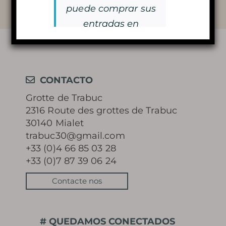
puede comprar sus
Volver a la lista
Aprende más
entradas en
taquilla.
¡Nos vemos pronto!
HISTORIA
CONTACTO
Grotte de Trabuc
MISTERIO DE LOS 100.000
2316 Route des grottes de Trabuc
30140 Mialet
SOLDADOS
trabuc30@gmail.com
+33 (0)4 66 85 03 28
CONSERVACIÓN Y
+33 (0)7 87 39 06 24
PROTECCIÓN DE LA CUEVA
Contacte nos
BIBLIOTECA DE FOTOS
# QUEDAMOS CONECTADOS