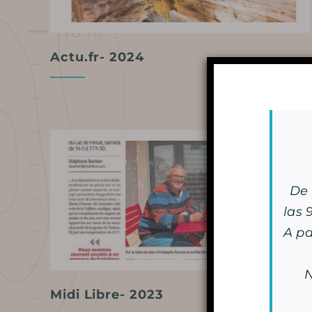
Actu.fr- 2024
Preparar mi
visita
De 
FECHAS Y HORARIOS
las 9
A pa
TARIFAS / TAQUILLA
N
VENIR A LA CUEVA
Midi Libre- 2023
SERVICIOS Y TIENDA